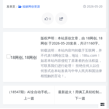
发表至：
福缘网创资源
2026-05-20
0
版权声明：
本站原创文章，由
18网创, 18
网创
于2026-05-20发表，共计1160字。
转载说明：
本站内容均转载于互联网，并
不代表18网创立场，地址：18tu.com！
如若本站内容侵犯了原著者的合法权益，
可联系我们进行处理！ 拒绝任何人以任
何形式在本站发表与中华人民共和国法律
相抵触的言论！。
（18547期）AI全自动手机打金：单机日稳赚50+，千人共创群经验助力，支持矩阵批量操作
最新超火！用俩工具轻松制作【AI萌宠跳舞视频】，13条内容狂揽70W赞
上一篇
下一篇