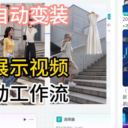
2
+
（
新
易