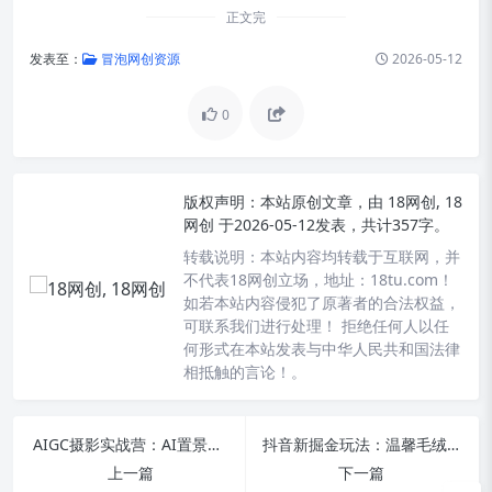
正文完
发表至：
冒泡网创资源
2026-05-12
0
版权声明：
本站原创文章，由
18网创, 18
网创
于2026-05-12发表，共计357字。
转载说明：
本站内容均转载于互联网，并
不代表18网创立场，地址：18tu.com！
如若本站内容侵犯了原著者的合法权益，
可联系我们进行处理！ 拒绝任何人以任
何形式在本站发表与中华人民共和国法律
相抵触的言论！。
AIGC摄影实战营：AI置景、合成精修与多工具实操，商业摄影全流程课程来袭
抖音新掘金玩法：温馨毛绒日常治愈，45条作品涨粉84.6万，3天赚2580，全流程干货揭秘
上一篇
下一篇