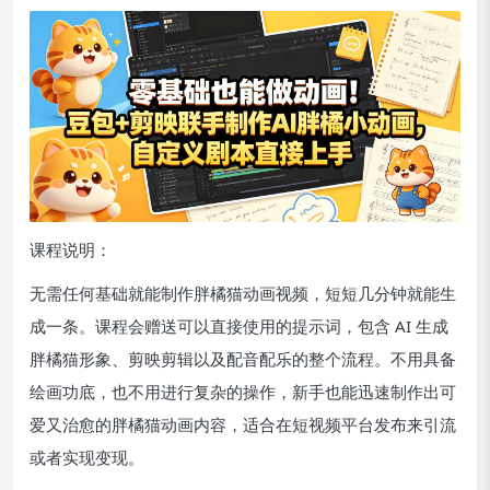
课程说明：
无需任何基础就能制作胖橘猫动画视频，短短几分钟就能生
成一条。课程会赠送可以直接使用的提示词，包含 AI 生成
胖橘猫形象、剪映剪辑以及配音配乐的整个流程。不用具备
绘画功底，也不用进行复杂的操作，新手也能迅速制作出可
爱又治愈的胖橘猫动画内容，适合在短视频平台发布来引流
或者实现变现。