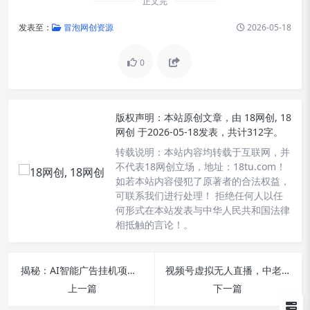
正文完
发表至：
冒泡网创资源
2026-05-18
0
版权声明：
本站原创文章，由
18网创, 18
网创
于2026-05-18发表，共计312字。
转载说明：
本站内容均转载于互联网，并
不代表18网创立场，地址：18tu.com！
如若本站内容侵犯了原著者的合法权益，
可联系我们进行处理！ 拒绝任何人以任
何形式在本站发表与中华人民共和国法律
相抵触的言论！。
揭秘：AI智能广告挂机项目，无人操作，单机日稳赚200+，可矩阵拓展24小时收益不停
视频号虚拟无人直播，中老年服装带货无需真人出镜、场地，稳定出单盈利超轻松
上一篇
下一篇