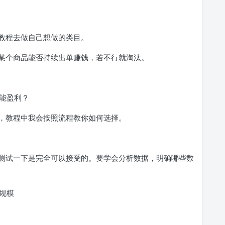
教程去做自己想做的类目。
某个商品能否持续出单赚钱，若不行就淘汰。
且能盈利？
，教程中我会按照流程教你如何选择。
测试一下是完全可以接受的。要学会分析数据，明确哪些数
大规模