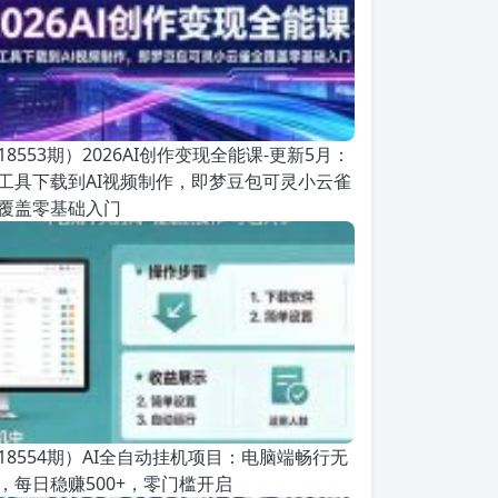
18553期）2026AI创作变现全能课-更新5月：
工具下载到AI视频制作，即梦豆包可灵小云雀
覆盖零基础入门
18554期）AI全自动挂机项目：电脑端畅行无
，每日稳赚500+，零门槛开启