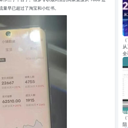
流量早已超过了淘宝和小红书。
（
从
全
（
阻