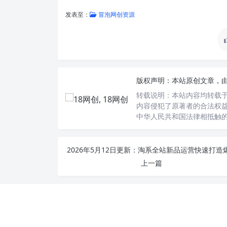
发表至：
冒泡网创资源
版权声明：
本站原创文章，
转载说明：
本站内容均转载于
内容侵犯了原著者的合法权益
中华人民共和国法律相抵触
上一篇