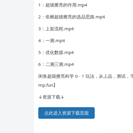
1：超级擦亮的作用.mp4
2：依赖超级擦亮的选品思路.mp4
3：上架流程.mp4
4：一测.mp4
5：优化数据.mp4
6：二测三测.mp4
闲鱼超级擦亮科学 0 - 1 玩法，从上品，测试
mp.fun】
↓资源下载↓
点此进入资源下载页面