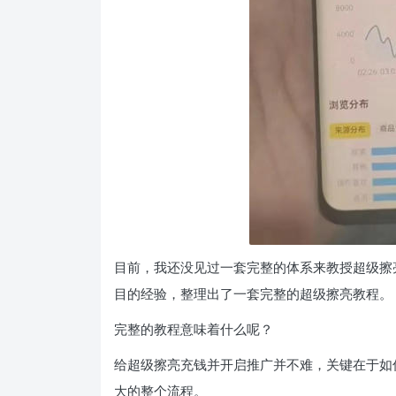
目前，我还没见过一套完整的体系来教授超级擦
目的经验，整理出了一套完整的超级擦亮教程。
完整的教程意味着什么呢？
给超级擦亮充钱并开启推广并不难，关键在于如
大的整个流程。