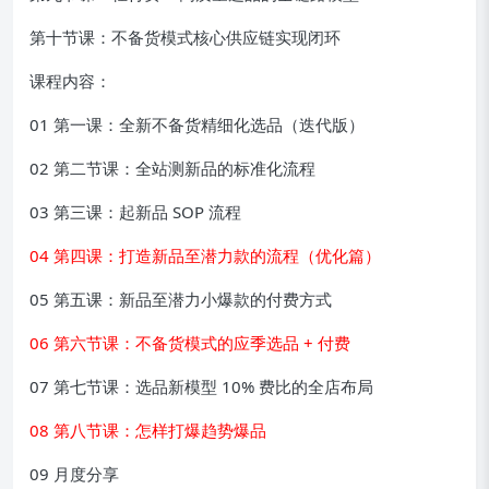
第十节课：不备货模式核心供应链实现闭环
课程内容：
01 第一课：全新不备货精细化选品（迭代版）
02 第二节课：全站测新品的标准化流程
03 第三课：起新品 SOP 流程
04 第四课：打造新品至潜力款的流程（优化篇）
05 第五课：新品至潜力小爆款的付费方式
06 第六节课：不备货模式的应季选品 + 付费
07 第七节课：选品新模型 10% 费比的全店布局
08 第八节课：怎样打爆趋势爆品
09 月度分享