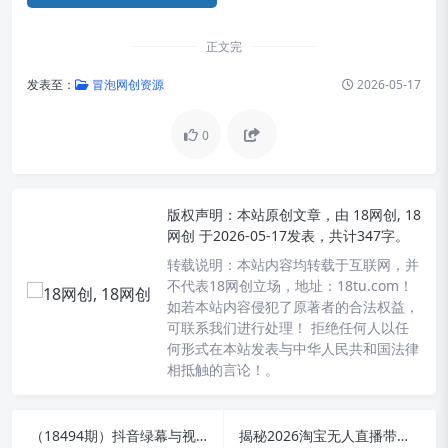
正文完
发表至：
冒泡网创资源
2026-05-17
0
版权声明：
本站原创文章，由
18网创, 18
网创
于2026-05-17发表，共计347字。
转载说明：
本站内容均转载于互联网，并
不代表18网创立场，地址：18tu.com！
如若本站内容侵犯了原著者的合法权益，
可联系我们进行处理！ 拒绝任何人以任
何形式在本站发表与中华人民共和国法律
相抵触的言论！。
（18494期）抖音绿幕与视频号直播带货课程：居家按稿念就能起号，手机电脑双场景搭建全揭秘
揭秘2026淘宝无人直播带货15.0：从0起步，轻松日入1k+