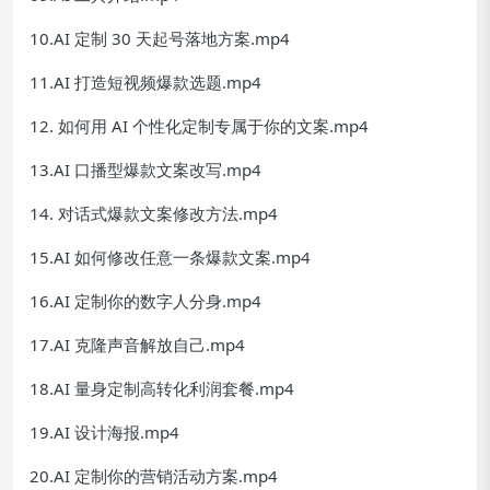
10.AI 定制 30 天起号落地方案.mp4
11.AI 打造短视频爆款选题.mp4
12. 如何用 AI 个性化定制专属于你的文案.mp4
13.AI 口播型爆款文案改写.mp4
14. 对话式爆款文案修改方法.mp4
15.AI 如何修改任意一条爆款文案.mp4
16.AI 定制你的数字人分身.mp4
17.AI 克隆声音解放自己.mp4
18.AI 量身定制高转化利润套餐.mp4
19.AI 设计海报.mp4
20.AI 定制你的营销活动方案.mp4