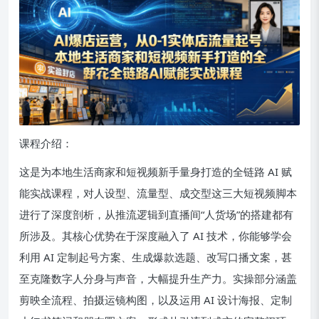
课程介绍：
这是为本地生活商家和短视频新手量身打造的全链路 AI 赋
能实战课程，对人设型、流量型、成交型这三大短视频脚本
进行了深度剖析，从推流逻辑到直播间“人货场”的搭建都有
所涉及。其核心优势在于深度融入了 AI 技术，你能够学会
利用 AI 定制起号方案、生成爆款选题、改写口播文案，甚
至克隆数字人分身与声音，大幅提升生产力。实操部分涵盖
剪映全流程、拍摄运镜构图，以及运用 AI 设计海报、定制