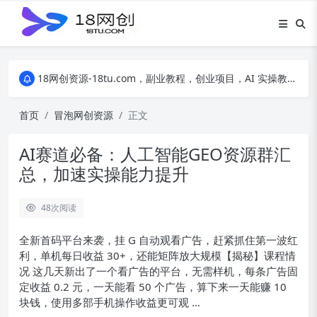
18网创资源-18tu.com，副业教程，创业项目，AI 实操教程，自媒体运营，电商干货，精品网盘资源，线上副业技巧，短视频创作教程
18网创资源-18tu.com，副业教程，创业项目，AI 实操教程，自媒体运营，电商干货，精品网盘资源，线上副业技巧，短视频创作教程
18网创资源-18tu.com，副业教程，创业项目，AI 实操教程，自媒体运营，电商干货，精品网盘资源，线上副业技巧，短视频创作教程
首页
冒泡网创资源
正文
AI赛道必备：人工智能GEO资源群汇
总，加速实操能力提升
48
次阅读
全新首码平台来袭，挂 G 自动观看广告，赶紧抓住第一波红
利，单机每日收益 30+，还能矩阵放大规模【揭秘】课程情
况 这几天新出了一个看广告的平台，无需样机，每条广告固
定收益 0.2 元，一天能看 50 个广告，算下来一天能赚 10
块钱，使用多部手机操作收益更可观 …