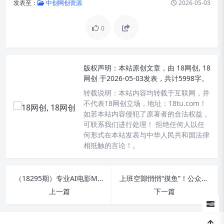
发表至：
中创网创资源
2026-05-03
0
版权声明：
本站原创文章，由
18网创, 18
网创
于2026-05-03发表，共计5998字。
转载说明：
本站内容均转载于互联网，并
不代表18网创立场，地址：18tu.com！
如若本站内容侵犯了原著者的合法权益，
可联系我们进行处理！ 拒绝任何人以任
何形式在本站发表与中华人民共和国法律
相抵触的言论！。
（18295期）专业AI电影MV制作全攻略：从创意到成品深度剖析，宫格镜头、提示词模板与AI工具全方位教学
上班空隙悄悄“摸鱼”！公众号拍照姿势领域，新手也能迅速起号赚钱，一步一步带你月入6k+
上一篇
下一篇