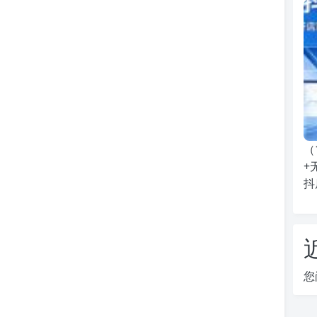
（
+
抖
您