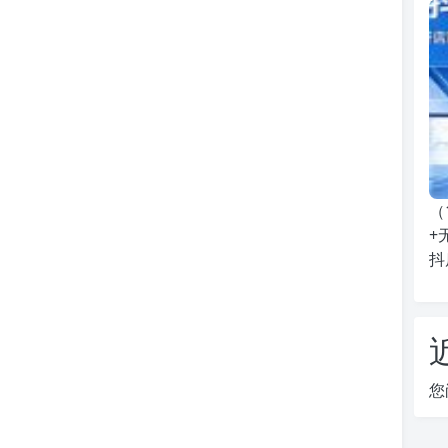
（
+
抖
您