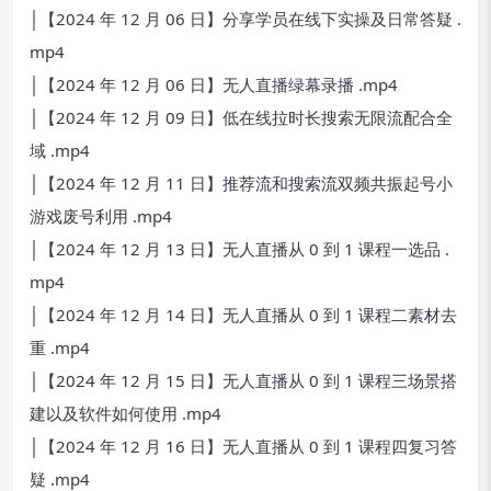
│【2024 年 12 月 06 日】分享学员在线下实操及日常答疑 .
mp4
│【2024 年 12 月 06 日】无人直播绿幕录播 .mp4
│【2024 年 12 月 09 日】低在线拉时长搜索无限流配合全
域 .mp4
│【2024 年 12 月 11 日】推荐流和搜索流双频共振起号小
游戏废号利用 .mp4
│【2024 年 12 月 13 日】无人直播从 0 到 1 课程一选品 .
mp4
│【2024 年 12 月 14 日】无人直播从 0 到 1 课程二素材去
重 .mp4
│【2024 年 12 月 15 日】无人直播从 0 到 1 课程三场景搭
建以及软件如何使用 .mp4
│【2024 年 12 月 16 日】无人直播从 0 到 1 课程四复习答
疑 .mp4