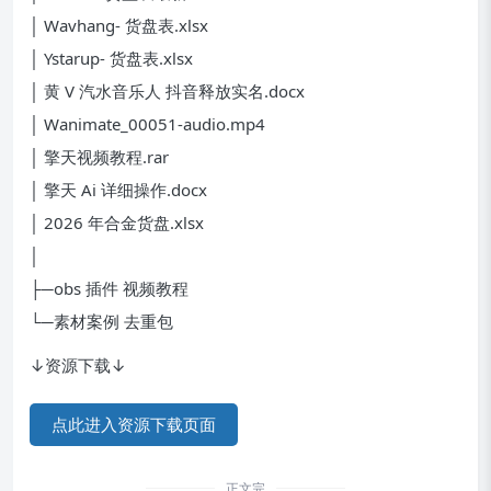
│ Wavhang- 货盘表.xlsx
│ Ystarup- 货盘表.xlsx
│ 黄 V 汽水音乐人 抖音释放实名.docx
│ Wanimate_00051-audio.mp4
│ 擎天视频教程.rar
│ 擎天 Ai 详细操作.docx
│ 2026 年合金货盘.xlsx
│
├─obs 插件 视频教程
└─素材案例 去重包
↓资源下载↓
点此进入资源下载页面
正文完