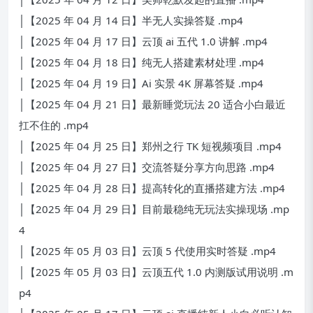
│【2025 年 04 月 14 日】半无人实操答疑 .mp4
│【2025 年 04 月 17 日】云顶 ai 五代 1.0 讲解 .mp4
│【2025 年 04 月 18 日】纯无人搭建素材处理 .mp4
│【2025 年 04 月 19 日】Ai 实景 4K 屏幕答疑 .mp4
│【2025 年 04 月 21 日】最新睡觉玩法 20 适合小白最近
扛不住的 .mp4
│【2025 年 04 月 25 日】郑州之行 TK 短视频项目 .mp4
│【2025 年 04 月 27 日】交流答疑分享方向思路 .mp4
│【2025 年 04 月 28 日】提高转化的直播搭建方法 .mp4
│【2025 年 04 月 29 日】目前最稳纯无玩法实操现场 .mp
4
│【2025 年 05 月 03 日】云顶 5 代使用实时答疑 .mp4
│【2025 年 05 月 03 日】云顶五代 1.0 内测版试用说明 .m
p4