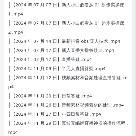
│【2024 年 07 月 07 日】新人小白必看从 01 起步实操课
1 .mp4
│【2024 年 07 月 07 日】新人小白必看从 01 起步实操课
2 .mp4
│【2024 年 07 月 14 日】最新抖音 obs 无人技术 .mp4
│【2024 年 07 月 17 日】新人直播实操答疑 2 .mp4
│【2024 年 07 月 17 日】直播答疑 .mp4
│【2024 年 11 月 09 日】半无人直播答疑 .mp4
│【2024 年 11 月 12 日】视频素材和音频处理直播答疑 .m
p4
│【2024 年 11 月 20 日】日常答疑 .mp4
│【2024 年 11 月 26 日】音频素材视频素材的处理 .mp4
│【2024 年 11 月 27 日】小四日常答疑 .mp4
│【2024 年 11 月 29 日】真转无蝙蝠直播神器的操作流程 .
mp4