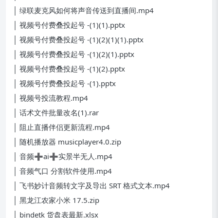
│ 绿联麦克风如何将声音传送到直播间.mp4
│ 视频号付费叠投起号 -(1)(1).pptx
│ 视频号付费叠投起号 -(1)(2)(1)(1).pptx
│ 视频号付费叠投起号 -(1)(2)(1).pptx
│ 视频号付费叠投起号 -(1)(2).pptx
│ 视频号付费叠投起号 -(1).pptx
│ 视频号投流教程.mp4
│ 话术文件批量改名(1).rar
│ 阻止直播伴侣更新流程.mp4
│ 随机播放器 musicplayer4.0.zip
│ 音频➕ai➕实景半无人.mp4
│ 音频气口 分割软件使用.mp4
│ 飞书妙计音频转文字及导出 SRT 格式文本.mp4
│ 黑龙江农家小米 17.5.zip
│ bindetk 货盘表最新.xlsx