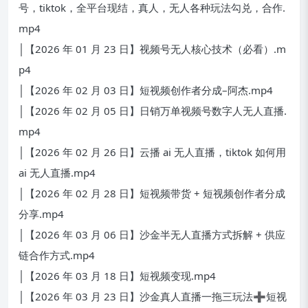
号，tiktok，全平台现结，真人，无人各种玩法勾兑，合作.
mp4
│【2026 年 01 月 23 日】视频号无人核心技术（必看）.m
p4
│【2026 年 02 月 03 日】短视频创作者分成–阿杰.mp4
│【2026 年 02 月 05 日】日销万单视频号数字人无人直播.
mp4
│【2026 年 02 月 26 日】云播 ai 无人直播，tiktok 如何用
ai 无人直播.mp4
│【2026 年 02 月 28 日】短视频带货 + 短视频创作者分成
分享.mp4
│【2026 年 03 月 06 日】沙金半无人直播方式拆解 + 供应
链合作方式.mp4
│【2026 年 03 月 18 日】短视频变现.mp4
│【2026 年 03 月 23 日】沙金真人直播一拖三玩法➕短视