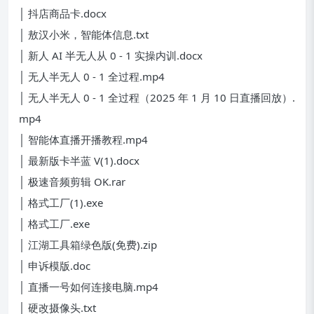
│ 抖店商品卡.docx
│ 敖汉小米，智能体信息.txt
│ 新人 AI 半无人从 0 - 1 实操内训.docx
│ 无人半无人 0 - 1 全过程.mp4
│ 无人半无人 0 - 1 全过程（2025 年 1 月 10 日直播回放）.
mp4
│ 智能体直播开播教程.mp4
│ 最新版卡半蓝 V(1).docx
│ 极速音频剪辑 OK.rar
│ 格式工厂(1).exe
│ 格式工厂.exe
│ 江湖工具箱绿色版(免费).zip
│ 申诉模版.doc
│ 直播一号如何连接电脑.mp4
│ 硬改摄像头.txt