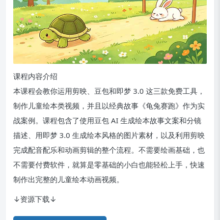
课程内容介绍
本课程会教你运用剪映、豆包和即梦 3.0 这三款免费工具，
制作儿童绘本类视频，并且以经典故事《龟兔赛跑》作为实
战案例。课程包含了使用豆包 AI 生成绘本故事文案和分镜
描述、用即梦 3.0 生成绘本风格的图片素材，以及利用剪映
完成配音配乐和动画剪辑的整个流程。不需要绘画基础，也
不需要付费软件，就算是零基础的小白也能轻松上手，快速
制作出完整的儿童绘本动画视频。
↓资源下载↓