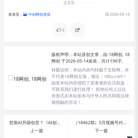
正文完
发表至：
中创网创资源
2026-05-14
0
版权声明：
本站原创文章，由
18网创, 18
网创
于2026-05-14发表，共计196字。
转载说明：
本站内容均转载于互联网，并
不代表18网创立场，地址：18tu.com！
如若本站内容侵犯了原著者的合法权益，
可联系我们进行处理！ 拒绝任何人以任
何形式在本站发表与中华人民共和国法律
相抵触的言论！。
想靠AI升级创意？《AI创意大师课》给工作流，做campaign级作品，作品集更亮眼【原创双语字幕】
（18462期）5月视频号付费投流实战课：揭秘控成本与放量、成交与ROI核心决策逻辑
上一篇
下一篇