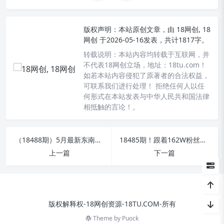
版权声明：
本站原创文章，由
18网创, 18
网创
于2026-05-16发表，共计1817字。
转载说明：
本站内容均转载于互联网，并
不代表18网创立场，地址：18tu.com！
如若本站内容侵犯了原著者的合法权益，
可联系我们进行处理！ 拒绝任何人以任
何形式在本站发表与中华人民共和国法律
相抵触的言论！。
（18488期）5月最新东南亚TK本土店实操：POD定制、爆品截流与暴力冷启动，0粉也能开启橱窗带货
18485期！跟着162W粉丝博主学思维游戏短视频，新手免露脸不投流速起号
上一篇
下一篇
版权解释权-18网创资源-18TU.COM-所有
Theme by
Puock