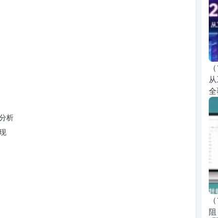
（
从
全
据分析
现
（
阻