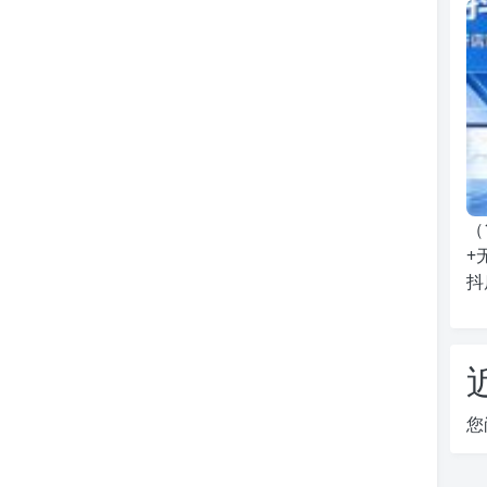
（
+
抖
您