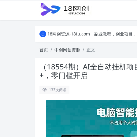
18网创资源-18tu.com，副业教程，创业
18网创资源-18tu.com，副业教程，创业
18网创资源-18tu.com，副业教程，创业
首页
中创网创资源
正文
（18554期）AI全自动挂机
+，零门槛开启
133
次阅读