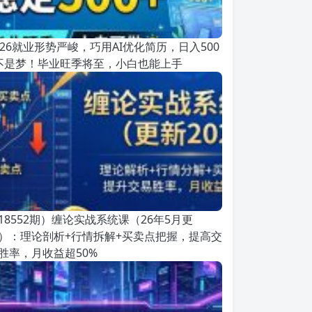
026就业形势严峻，巧用AI优化简历，日入500
不是梦！毕业旺季将至，小白也能上手
18552期）缠论实战系统课（26年5月更
）：理论剖析+行情拆解+买卖点把握，提高交
胜率，月收益超50%