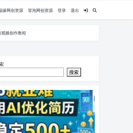
福缘网创资源
冒泡网创资源
登录
退出
，短视频创作教程
，短视频创作教程
，短视频创作教程
索
搜索