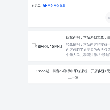
发表至：
中创网创资源
版权声明：
本站原创文章，
转载说明：
本站内容均转载于
内容侵犯了原著者的合法权益
中华人民共和国法律相抵触
上一篇