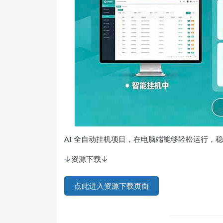
AI 全自动挂机项目，在电脑端能够轻松运行，稳
↓资源下载↓
点此进入资源下载页面